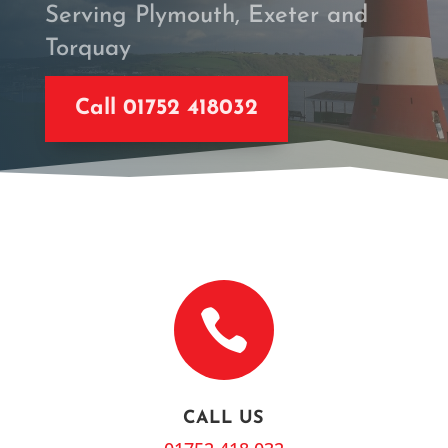
Serving Plymouth, Exeter and
Torquay
Call 01752 418032

CALL US