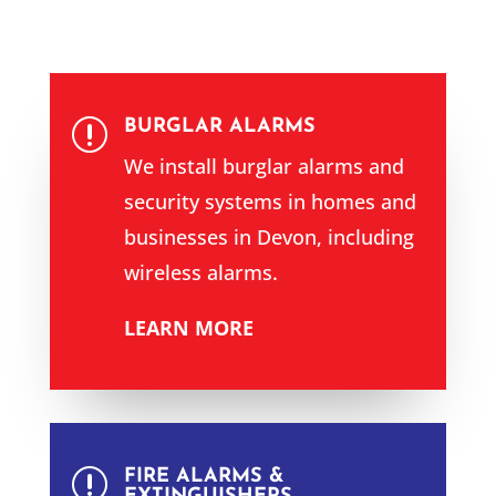
BURGLAR ALARMS
r
We install burglar alarms and
security systems in homes and
businesses in Devon, including
wireless alarms.
LEARN MORE
FIRE ALARMS &
r